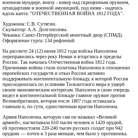
военном мундире, внизу - кивер над скрещенным оружием,
штандартами и военной амуницией, под ними - надпись
вдоль канта: "ОТЕЧЕСТВЕННАЯ ВОЙНА 1812 ГОДА".
Художник: С.В. Сутягин.
Скульптор: А.А. Долгополова.
Чеканка: Санкт-Петербургский монетный двор (СПМД).
Оформление гурта: 134 рифлений
На рассвете 24 (12) июня 1812 года войска Наполеона
переправились через реку Неман и вторглись в пределы
России. Так началась Отечественная война 1812 года.
Причинами войны стали политика Наполеона в отношении
европейских государств и отказ России активно
поддерживать континентальную блокаду, к которой Россия
присоединилась по условиям Тильзитского мира в ущерб
своим экономическим интересам. Наполеон в свою очередь
видел в континентальной блокаде главное оружие против
Великобритании, которая после 1807 года оставалась
главным и, по сути, единственным врагом Наполеона.
Армия Наполеона, которую сам он называл «Великой
армией», насчитывала 610 тысяч человек и 1420 орудий,
ей противостояли
220-240
тысяч русских солдат при 942
орудиях — почти в 3 раза меньше, чем было у противника.