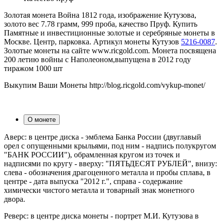
Золотая монета Война 1812 года, изображение Кутузова,
золото вес 7.78 грамм, 999 проба, качество Пруф. Купить
Памятные и инвестиционные золотые и серебряные монеты в
Москве. Центр, парковка. Артикул монеты Кутузов
5216-0087
.
Золотые монеты на сайте www.ricgold.com. Монета посвящена
200 летию войны с Наполеоном,выпущена в 2012 году
тиражом 1000 шт
Выкупим Ваши Монеты http://blog.ricgold.com/vykup-monet/
О монете
Аверс: в центре диска - эмблема Банка России (двуглавый
орел с опущенными крыльями, под ним - надпись полукругом
"БАНК РОССИИ"), обрамленная кругом из точек и
надписями по кругу - вверху: "ПЯТЬДЕСЯТ РУБЛЕЙ", внизу:
слева - обозначения драгоценного металла и пробы сплава, в
центре - дата выпуска "2012 г.", справа - содержание
химически чистого металла и товарный знак монетного
двора.
Реверс: в центре диска монеты - портрет М.И. Кутузова в