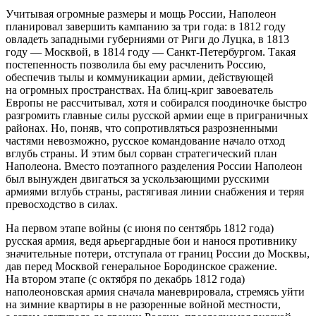
Учитывая огромные размеры и мощь России, Наполеон
планировал завершить кампанию за три года: в 1812 году
овладеть западными губерниями от Риги до Луцка, в 1813
году — Москвой, в 1814 году — Санкт-Петербургом. Такая
постепенность позволила бы ему расчленить Россию,
обеспечив тылы и коммуникации армии, действующей
на огромных пространствах. На блиц-криг завоеватель
Европы не рассчитывал, хотя и собирался поодиночке быстро
разгромить главные силы русской армии еще в приграничных
районах. Но, поняв, что сопротивляться разрозненными
частями невозможно, русское командование начало отход
вглубь страны. И этим был сорван стратегический план
Наполеона. Вместо поэтапного разделения России Наполеон
был вынужден двигаться за ускользающими русскими
армиями вглубь страны, растягивая линии снабжения и теряя
превосходство в силах.
На первом этапе войны (с июня по сентябрь 1812 года)
русская армия, ведя арьергардные бои и нанося противнику
значительные потери, отступала от границ России до Москвы,
дав перед Москвой генеральное Бородинское сражение.
На втором этапе (с октября по декабрь 1812 года)
наполеоновская армия сначала маневрировала, стремясь уйти
на зимние квартиры в не разоренные войной местности,