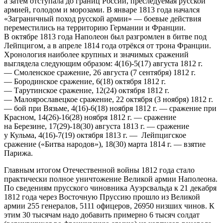
а затем отступала до границ России, преследуемая русской
армией, голодом и морозами. В январе 1813 года начался
«Заграничный поход русской армии» — боевые действия
переместились на территорию Германии и Франции.
В октябре 1813 года Наполеон был разгромлен в битве под
Лейпцигом, а в апреле 1814 года отрёкся от трона Франции.
Хронология наиболее крупных и значимых сражений
выглядела следующим образом: 4(16)-5(17) августа 1812 г.
— Смоленское сражение, 26 августа (7 сентября) 1812 г.
— Бородинское сражение, 6(18) октября 1812 г.
— Тарутинское сражение, 12(24) октября 1812 г.
— Малоярославецкое сражение, 22 октября (3 ноября) 1812 г.
— бой при Вязьме, 4(16)-6(18) ноября 1812 г. — сражение при
Красном, 14(26)-16(28) ноября 1812 г. — сражение
на Березине, 17(29)-18(30) августа 1813 г. — сражение
у Кульма, 4(16)-7(19) октября 1813 г. — Лейпцигское
сражение («Битва народов»), 18(30) марта 1814 г. — взятие
Парижа.
Главным итогом Отечественной войны 1812 года стало
практически полное уничтожение Великой армии Наполеона.
По сведениям прусского чиновника Ауэрсвальда к 21 декабря
1812 года через Восточную Пруссию прошло из Великой
армии 255 генералов, 5111 офицеров, 26950 низших чинов. К
этим 30 тысячам надо добавить примерно 6 тысяч солдат