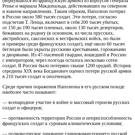
(вернувшихся во французскую армию) из корпусов генерала
Ренье и маршала Макдональда, действовавших на северном
и южном направлениях. Таким образом, Наполеон потерял
в России около 580 тысяч солдат. Эти потери, согласно
подсчетам Т. Ленца, включают в себя 200 тысяч убитых,
от 150 до 190 тысяч пленных, около 130 тысяч дезертиров,
бежавших на родину (в основном, из числа прусских,
австрийских, саксонских и вестфальских войск, но были
и примеры среди французских солдат), ещё около 60 тысяч
беглецов были укрыты русскими крестьянами, горожанами
и дворянами. Из
47-тысячной
гвардии, вошедшей в Россию
с императором, через полгода осталось несколько сотен
солдат. В России было потеряно свыше 1200 орудий. Историк
середины XIX века Богданович оценил потери русской армии
в 210 тысяч солдат и ополченцев.
Среди причин поражения Наполеона в его русском походе
наиболее часто называют:
— всенародное участие в войне и массовый героизм русских
солдат и офицеров;
— протяженность территории России и неприспособленность
французских солдат к суровым климатическим условиям;
— полководческое дарование главнокомандующего русской