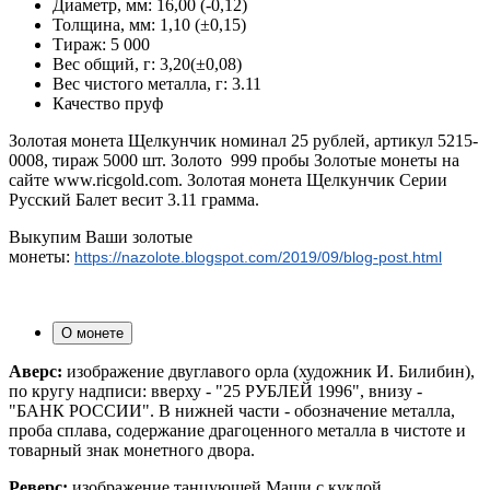
Диаметр, мм:
16,00 (-0,12)
Толщина, мм:
1,10 (±0,15)
Тираж:
5 000
Вес общий, г:
3,20(±0,08)
Вес чистого металла, г:
3.11
Качество
пруф
Золотая монета Щелкунчик номинал 25 рублей, артикул 5215-
0008, тираж 5000 шт. Золото 999 пробы Золотые монеты на
сайте www.ricgold.com. Золотая монета Щелкунчик Серии
Русский Балет весит 3.11 грамма.
Выкупим Ваши золотые
монеты:
https://nazolote.blogspot.com/2019/09/blog-post.html
О монете
Аверс:
изображение двуглавого орла (художник И. Билибин),
по кругу надписи: вверху - "25 РУБЛЕЙ 1996", внизу -
"БАНК РОССИИ". В нижней части - обозначение металла,
проба сплава, содержание драгоценного металла в чистоте и
товарный знак монетного двора.
Реверс:
изображение танцующей Маши с куклой