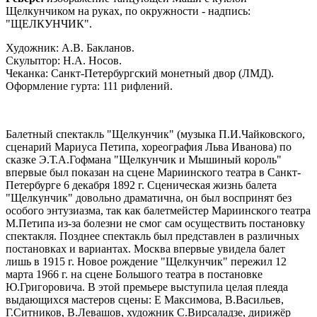
Щелкунчиком на руках, по окружности - надпись:
"ЩЕЛКУНЧИК".
Художник: А.В. Бакланов.
Скульптор: Н.А. Носов.
Чеканка: Санкт-Петербургский монетный двор (ЛМД).
Оформление гурта: 111 рифлений.
Балетный спектакль "Щелкунчик" (музыка П.И.Чайковского,
сценарий Мариуса Петипа, хореография Льва Иванова) по
сказке Э.Т.А.Гофмана "Щелкунчик и Мышиный король"
впервые был показан на сцене Мариинского театра в Санкт-
Петербурге 6 декабря 1892 г. Сценическая жизнь балета
"Щелкунчик" довольно драматична, он был воспринят без
особого энтузиазма, так как балетмейстер Мариинского театра
М.Петипа из-за болезни не смог сам осуществить постановку
спектакля. Позднее спектакль был представлен в различных
постановках и вариантах. Москва впервые увидела балет
лишь в 1915 г. Новое рождение "Щелкунчик" пережил 12
марта 1966 г. на сцене Большого театра в постановке
Ю.Григоровича. В этой премьере выступила целая плеяда
выдающихся мастеров сцены: Е Максимова, В.Васильев,
Г.Ситников, В.Левашов, художник С.Вирсаладзе, дирижёр