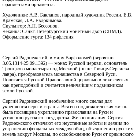
фрагментами орнамента.
Художники: А.В. Бакланов, народный художник России, Е.В.
Крамская, Л.А. Евдокимова.
Скульптор: А.Н. Бессонов.
Чеканка: Санкт-Петербургский монетный двор (СПМД).
Оформление гурта: 134 рифления.
Сергий Радонежский, в миру Варфоломей
(вероятно
3.05.1314-25.09.1392) — монах Русской церкви, основатель
Троицкого монастыря под Москвой (ныне Троице-Сергиева
лавра), преобразователь монашества в Северной Руси.
Почитается Русской Православной церковью в лике святых
как преподобный и считается величайшим подвижником
земли Русской.
Сергий Радонежский необычайно много сделал для
укрепления веры и страны. Вся его подвижническая жизнь
была посвящена укреплению православия на Руси и
усилению русского государства. Жизнеописания Сергия
Радонежского отмечают его неустанные заботы и деяния по
устранению феодальных междоусобиц, объединению русских
земель вокруг Москвы, по освобождению Руси от ордынского