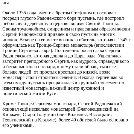
ига.
Около 1335 года вместе с братом Стефаном он основал
посреди глухого Радонежского бора пустынь, где построил
небольшую деревянную церковь во имя Святой Троицы.
Своим трудолюбием, смирением и праведным образом жизни
Сергий Радонежский привлек в свою пустынь многих
иноков. Вскоре на ее месте возникла обитель, которая в 1345 г.
оформилась как Троице-Сергиев монастырь (впоследствии
Троице-Сергиева лавра). Постепенно росла слава Сергия
Радонежского, которая дошла и до Царьграда. Укреплялся
авторитет преподобного Сергия, как мудрого, справедливого
и бескорыстного пастыря, к нему стали обращаться все
больше людей, от простых крестьян до князей, возле
монастыря стали строиться селения. Некогда терпевшая во
всем нужду пустынь превратилась в крупный повсеместно
известный монастырь, важный центр духовной и
политической жизни Руси.
Кроме Троице-Сергиева монастыря, Сергий Радонежский
основал ещё несколько монастырей (Благовещенский на
Киржаче, Старо-Голутвин близ Коломны, Высоцкий,
Георгиевский на Клязьме), более 40 обителей было основано
его учениками.