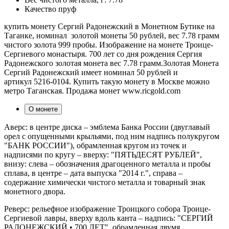
Качество
пруф
купить монету Сергий Радонежский в Монетном Бутике на
Таганке, номинал золотой монеты 50 рублей, вес 7.78 грамм
чистого золота 999 пробы. Изображение на монете Троице-
Сергиевого монастыря. 700 лет со дня рождения Сергия
Радонежского золотая монета вес 7.78 грамм.Золотая Монета
Сергий Радонежский имеет номинал 50 рублей и
артикул 5216-0104. Купить такую монету в Москве можно
метро Таганская. Продажа монет www.ricgold.com
О монете
Аверс: в центре диска – эмблема Банка России (двуглавый
орел с опущенными крыльями, под ним надпись полукругом
"БАНК РОССИИ"), обрамленная кругом из точек и
надписями по кругу – вверху: "ПЯТЬДЕСЯТ РУБЛЕЙ",
внизу: слева – обозначения драгоценного металла и пробы
сплава, в центре – дата выпуска "2014 г.", справа –
содержание химически чистого металла и товарный знак
монетного двора.
Реверс: рельефное изображение Троицкого собора Троице-
Сергиевой лавры, вверху вдоль канта – надпись: "СЕРГИЙ
РАДОНЕЖСКИЙ • 700 ЛЕТ", обрамленная двумя