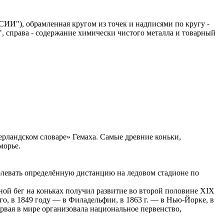
ИИ"), обрамленная кругом из точек и надписями по кругу -
", справа - содержание химически чистого металла и товарный
рландском словаре» Гемаха. Самые древние коньки,
морье.
олевать определённую дистанцию на ледовом стадионе по
ой бег на коньках получил развитие во второй половине XIX
го, в 1849 году — в Филадельфии, в 1863 г. — в Нью-Йорке, в
рвая в мире организовала национальное первенство,