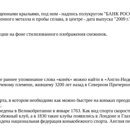
пущенными крыльями, под ним - надпись полукругом "БАНК РОСС
ного металла и пробы сплава, в центре - дата выпуска "2009 г.
нции на фоне стилизованного изображения снежинок.
е раннее упоминание слова «конёк» можно найти в «Англо-Ниде
евому племени, жившему 3200 лет назад в Северном Причерно
рта, в котором необходимо как можно быстрее на коньках преод
.
ены в Великобритании в январе 1763. Как вид спорта скоростн
обежный клуб, а в 1830 такие клубы появились в Лондоне и Глаз
ждена национальная федерация конькобежного спорта. Англия пе