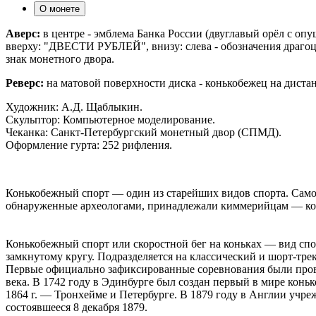
О монете
Аверс:
в центре - эмблема Банка России (двуглавый орёл с о
вверху: "ДВЕСТИ РУБЛЕЙ", внизу: слева - обозначения драгоцен
знак монетного двора.
Реверс:
на матовой поверхности диска - конькобежец на диста
Художник: А.Д. Щаблыкин.
Скульптор: Компьютерное моделирование.
Чеканка: Cанкт-Петербургский монетный двор (СПМД).
Оформление гурта: 252 рифления.
Конькобежный спорт — один из старейших видов спорта. Само
обнаруженные археологами, принадлежали киммерийцам — коч
Конькобежный спорт или скоростной бег на коньках — вид спо
замкнутому кругу. Подразделяется на классический и шорт-трек
Первые официально зафиксированные соревнования были провед
века. В 1742 году в Эдинбурге был создан первый в мире коньк
1864 г. — Тронхейме и Петербурге. В 1879 году в Англии учре
состоявшееся 8 декабря 1879.