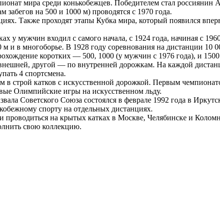
мпионат мира среди конькобежцев. Победителем стал россиянин
забегов на 500 и 1000 м) проводятся с 1970 года.
иях. Также проходят этапы Кубка мира, который появился вперв
х у мужчин входил с самого начала, с 1924 года, начиная с 19
 м и в многоборье. В 1928 году соревнования на дистанции 10 0
ждение коротких — 500, 1000 (у мужчин с 1976 года), и 1500 м
внешней, другой — по внутренней дорожкам. На каждой дистанц
упать 4 спортсмена.
м в строй катков с искусственной дорожкой. Первым чемпионат
ервые Олимпийские игры на искусственном льду.
вала Советского Союза состоялся в феврале 1992 года в Иркутс
ькобежному спорту на отдельных дистанциях.
и проводиться на крытых катках в Москве, Челябинске и Коломн
олнить свою коллекцию.