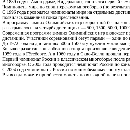
В 1889 году в Амстердаме, Нидерланды, состоялся первый че
Чемпионаты мира по спринтерскому многоборью (по результатам 
С 1996 года проводятся чемпионаты мира на отдельных дистанц
появилась командная гонка преследования.
В программу зимних Олимпийских игр скоростной бег на конька
разыгрывалось на четырёх дистанциях — 500, 1500, 5000, 10000
Современная программа зимних Олимпийских игр включает прохо
дистанций. Участники соревнований бегут парами — один по 
До 1972 года на дистанциях 500 и 1500 м у мужчин могли выст
Большое развитие конькобежного спорта произошло с введение
1959 года в Гётеборге. А в 1960 году в Скво-Велли прошли п
Первый чемпионат России в классическом многоборье после раз
многоборье. С 2003 года проводится чемпионат России по кон
С 2004 года чемпионаты России по конькобежному спорту стал
Вы всегда можете приобрести монеты по выгодной цене и поп