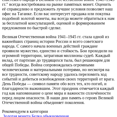
гг." всегда востребована на рынке памятных монет. Оценить
её справедливо и предложить лучшие условия позволяет наш
офис на Таганке. Если вас интересует продажа или покупка
подобной золотой монеты, вы всегда можете обратиться к нам
за бесплатной консультацией, оценкой и формированием
предложения по быстрой сделке.
Великая Отечественная война 1941–1945 гг. стала одной из
важнейших страниц истории России и всего советского
народа. С самого начала военных действий граждане
проявили мужество, единство и стойкость. Бои проходили на
огромной территории, затрагивая миллионы судеб. Каждый
вклад, от партизан до трудящихся тыла, был решающим для
общей Победы. Война сопровождалась огромными
человеческими и материальными потерями, но несмотря на
все трудности, советскому народу удалось переломить ход
событий и добиться освобождения своих территорий от врага.
День Победы — символ памяти обо всех тех, кто погиб, и
благодарности выжившим. Этот праздник отмечается каждый
год как напоминание о цене мира и важности сплочённости
перед лицом опасности. В наши дни память о героях Великой
Отечественной войны объединяет поколения.
Рекомендуем в категории
Золотая монета Белка обыкновенная