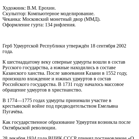
Художник: В.М. Ерохин.
Скульптор: Компьютерное моделирование.
Чеканка: Московский монетный двор (ММД).
Оформление гурта: 134 рифления.
Герб Удмуртской Республики утверждён 18 сентября 2002
года.
К шестнадцатому веку северные удмурты вошли в состав
Русского государства, а южные находились в составе
Казанского ханства. После завоевания Казани в 1552 году,
произошло вхождение и южных удмуртов в состав
Российского государства. В 1731 году началось массовое
обращение удмуртов в христианство.
В 1774—1775 годах удмурты принимали участие в
крестьянской войне под предводительством Емельяна
Пугачёва.
Как государственное образование Удмуртия возникла после
Октябрьской революции.
28 декабря 1934 года ВЦИК СССР принял постановление «О