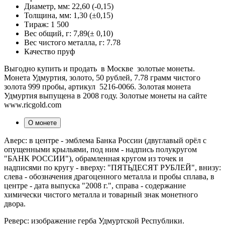
Диаметр, мм:
22,60 (-0,15)
Толщина, мм:
1,30 (±0,15)
Тираж:
1 500
Вес общий, г:
7,89(± 0,10)
Вес чистого металла, г:
7.78
Качество
пруф
Выгодно купить и продать в Москве золотые монеты.
Монета Удмуртия, золото, 50 рублей, 7.78 грамм чистого
золота 999 пробы, артикул 5216-0066. Золотая монета
Удмуртия выпущена в 2008 году. Золотые монеты на сайте
www.ricgold.com
О монете
Аверс: в центре - эмблема Банка России (двуглавый орёл с
опущенными крыльями, под ним - надпись полукругом
"БАНК РОССИИ"), обрамленная кругом из точек и
надписями по кругу - вверху: "ПЯТЬДЕСЯТ РУБЛЕЙ", внизу:
слева - обозначения драгоценного металла и пробы сплава, в
центре - дата выпуска "2008 г.", справа - содержание
химически чистого металла и товарный знак монетного
двора.
Реверс: изображение герба Удмуртской Республики.