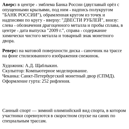
Аверс:
в центре - эмблема Банка России (двуглавый орёл с
опущенными крыльями, под ним - надпись полукругом
"БАНК РОССИИ"), обрамленная кругом из точек и
надписями по кругу - вверху: "ДВЕСТИ РУБЛЕЙ", внизу:
слева - обозначения драгоценного металла и пробы сплава, в
центре - дата выпуска "2009 г.", справа - содержание
химически чистого металла и товарный знак монетного
двора.
Реверс:
на матовой поверхности диска - саночник на трассе
на фоне стилизованного изображения снежинок.
Художник: А.Д. Щаблыкин.
Скульптор: Компьютерное моделирование.
Чеканка: Санкт-Петербургский монетный двор (СПМД).
Оформление гурта: 252 рифления.
Санный спорт — зимний олимпийский вид спорта, в котором
участники соревнуются в скоростном спуске на санях по
специальным трассам.