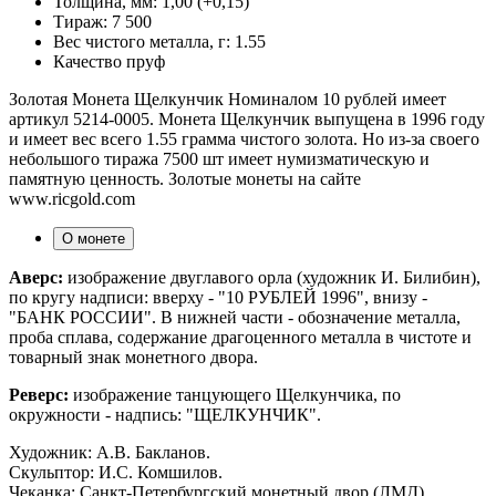
Толщина, мм:
1,00 (+0,15)
Тираж:
7 500
Вес чистого металла, г:
1.55
Качество
пруф
Золотая Монета Щелкунчик Номиналом 10 рублей имеет
артикул 5214-0005. Монета Щелкунчик выпущена в 1996 году
и имеет вес всего 1.55 грамма чистого золота. Но из-за своего
небольшого тиража 7500 шт имеет нумизматическую и
памятную ценность. Золотые монеты на сайте
www.ricgold.com
О монете
Аверс:
изображение двуглавого орла (художник И. Билибин),
по кругу надписи: вверху - "10 РУБЛЕЙ 1996", внизу -
"БАНК РОССИИ". В нижней части - обозначение металла,
проба сплава, содержание драгоценного металла в чистоте и
товарный знак монетного двора.
Реверс:
изображение танцующего Щелкунчика, по
окружности - надпись: "ЩЕЛКУНЧИК".
Художник: А.В. Бакланов.
Скульптор: И.С. Комшилов.
Чеканка: Санкт-Петербургский монетный двор (ЛМД).