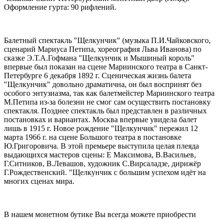
Оформление гурта: 90 рифлений.
Балетный спектакль "Щелкунчик" (музыка П.И.Чайковского,
сценарий Мариуса Петипа, хореография Льва Иванова) по
сказке Э.Т.А.Гофмана "Щелкунчик и Мышиный король"
впервые был показан на сцене Мариинского театра в Санкт-
Петербурге 6 декабря 1892 г. Сценическая жизнь балета
"Щелкунчик" довольно драматична, он был воспринят без
особого энтузиазма, так как балетмейстер Мариинского театра
М.Петипа из-за болезни не смог сам осуществить постановку
спектакля. Позднее спектакль был представлен в различных
постановках и вариантах. Москва впервые увидела балет
лишь в 1915 г. Новое рождение "Щелкунчик" пережил 12
марта 1966 г. на сцене Большого театра в постановке
Ю.Григоровича. В этой премьере выступила целая плеяда
выдающихся мастеров сцены: Е Максимова, В.Васильев,
Г.Ситников, В.Левашов, художник С.Вирсаладзе, дирижёр
Г.Рождественский. "Щелкунчик с большим успехом идёт на
многих сценах мира.
В нашем монетном бутике Вы всегда можете приобрести