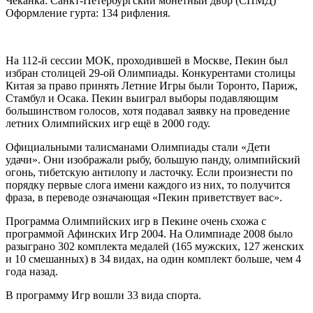
Чеканка: Санкт-Петербургский монетный двор (СПМД)
Оформление гурта: 134 рифления.
На 112-й сессии МОК, проходившей в Москве, Пекин был
избран столицей 29-ой Олимпиады. Конкурентами столицы
Китая за право принять Летние Игры были Торонто, Париж,
Стамбул и Осака. Пекин выиграл выборы подавляющим
большинством голосов, хотя подавал заявку на проведение
летних Олимпийских игр ещё в 2000 году.
Официальными талисманами Олимпиады стали «Дети
удачи». Они изображали рыбу, большую панду, олимпийский
огонь, тибетскую антилопу и ласточку. Если произнести по
порядку первые слога имени каждого из них, то получится
фраза, в переводе означающая «Пекин приветствует вас».
Программа Олимпийских игр в Пекине очень схожа с
программой Афинских Игр 2004. На Олимпиаде 2008 было
разыграно 302 комплекта медалей (165 мужских, 127 женских
и 10 смешанных) в 34 видах, на один комплект больше, чем 4
года назад.
В программу Игр вошли 33 вида спорта.