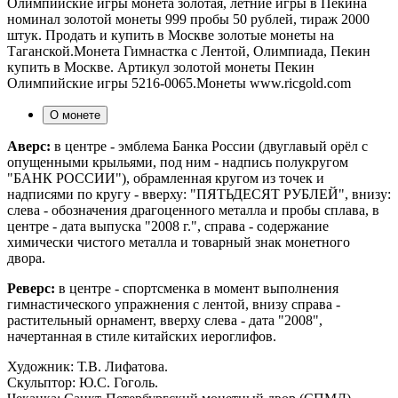
Олимпийские игры монета золотая, летние игры в Пекина
номинал золотой монеты 999 пробы 50 рублей, тираж 2000
штук. Продать и купить в Москве золотые монеты на
Таганской.Монета Гимнастка с Лентой, Олимпиада, Пекин
купить в Москве. Артикул золотой монеты Пекин
Олимпийские игры 5216-0065.Монеты www.ricgold.com
О монете
Аверс:
в центре - эмблема Банка России (двуглавый орёл с
опущенными крыльями, под ним - надпись полукругом
"БАНК РОССИИ"), обрамленная кругом из точек и
надписями по кругу - вверху: "ПЯТЬДЕСЯТ РУБЛЕЙ", внизу:
слева - обозначения драгоценного металла и пробы сплава, в
центре - дата выпуска "2008 г.", справа - содержание
химически чистого металла и товарный знак монетного
двора.
Реверс:
в центре - спортсменка в момент выполнения
гимнастического упражнения с лентой, внизу справа -
растительный орнамент, вверху слева - дата "2008",
начертанная в стиле китайских иероглифов.
Художник: Т.В. Лифатова.
Скульптор: Ю.С. Гоголь.