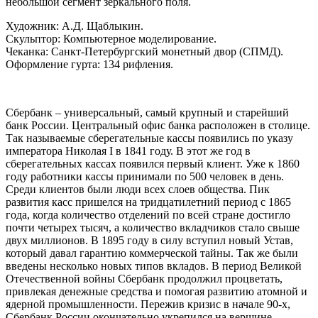
небольшой сегмент зеркального поля.
Художник: А.Д. Щаблыкин.
Скульптор: Компьютерное моделирование.
Чеканка: Санкт-Петербургский монетный двор (СПМД).
Оформление гурта: 134 рифления.
Сбербанк – универсальный, самый крупный и старейший
банк России. Центральный офис банка расположен в столице.
Так называемые сберегательные кассы появились по указу
императора Николая I в 1841 году. В этот же год в
сберегательных кассах появился первый клиент. Уже к 1860
году работники кассы принимали по 500 человек в день.
Среди клиентов были люди всех слоев общества. Пик
развития касс пришелся на тридцатилетний период с 1865
года, когда количество отделений по всей стране достигло
почти четырех тысяч, а количество вкладчиков стало свыше
двух миллионов. В 1895 году в силу вступил новый Устав,
который давал гарантию коммерческой тайны. Так же были
введены несколько новых типов вкладов. В период Великой
Отечественной войны Сбербанк продолжил процветать,
привлекая денежные средства и помогая развитию атомной и
ядерной промышленности. Пережив кризис в начале 90-х,
Сбербанк России окончательно укрепился на вершине