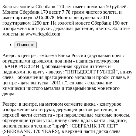
Золотая монета Сбербанк 170 лет имеет номинал 50 рублей.
Монета Сбербанк 170 весит 7.78 грамм чистого золота, и
имеет артикул 5216-0078. Монета выпущена в 2011
году,тиражом 1250 шт. На золотой монете Сбербанк 150 лет
изображена кисть руки, держащая растение, цветок. Золотые
монеты на www.ricgold.com
О монете
Аверс: в центре - эмблема Банка России (двуглавый орёл с
опущенными крыльями, под ним - надпись полукругом
"БАНК РОССИИ"), обрамленная кругом из точек и
надписями по кругу - вверху: "ПЯТЬДЕСЯТ РУБЛЕЙ", внизу:
слева - обозначения драгоценного металла и пробы сплава, в
центре - дата выпуска "2011 г.", справа - содержание
химически чистого металла и товарный знак монетного
двора.
Реверс: в центре, на матовом сегменте диска - контурное
изображение кисти руки, держащей росток растения, в
верхней части сегмента - три параллельные матовые полосы,
образующие тупой угол, внизу слева вдоль канта - надпись,
исполненная в технике "пруф": "СБЕРБАНК 170 ЛЕТ"
(SBERBANK. 170 YEARS), в верхней части диска слева -