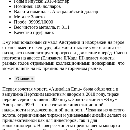
Годы выпуска:
2018-наст.вр.
Номинал:
100 долларов
Валюта номинала:
Австралийский доллар
Металл:
Золото
Проба:
99999/10000
Вес чистого металла, г:
31,1
Качество
пруф-лайк
Эму-национальный символ Австралии и изображён на гербе
страны вместе с кенгуру; оба животных не умеют двигаться
назад, что символизирует прогресс и движение вперёд. Смена
портрета на аверсе (Елизавета II/Карл III) делает монеты
разных годов отдельными коллекционными подсериями, что
может влиять на их премию на вторичном рынке.
О монете
Первая золотая монета «Australian Emu» была объявлена и
выпущена Пертским монетным двором в 2018 году, тираж
первой серии составил 5000 штук. Золотая монета «Эму»
Австралия 9999 — это сочетание инвестиционной
надежности и художественной ценности. Чеканка из чистого
золота, ограниченные тиражи и узнаваемый дизайн делают её
привлекательной как для инвесторов, так и для
коллекционеров. На аверсе монеты представлены монархи