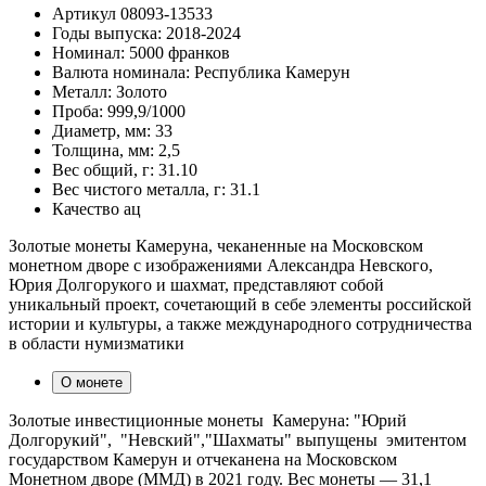
Артикул
08093-13533
Годы выпуска:
2018-2024
Номинал:
5000 франков
Валюта номинала:
Республика Камерун
Металл:
Золото
Проба:
999,9/1000
Диаметр, мм:
33
Толщина, мм:
2,5
Вес общий, г:
31.10
Вес чистого металла, г:
31.1
Качество
ац
Золотые монеты Камеруна, чеканенные на Московском
монетном дворе с изображениями Александра Невского,
Юрия Долгорукого и шахмат, представляют собой
уникальный проект, сочетающий в себе элементы российской
истории и культуры, а также международного сотрудничества
в области нумизматики
О монете
Золотые инвестиционные монеты Камеруна: "Юрий
Долгорукий", "Невский","Шахматы" выпущены эмитентом
государством Камерун и отчеканена на Московском
Монетном дворе (ММД) в 2021 году. Вес монеты — 31,1