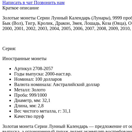
Написать в чат
Позвонить нам
Краткое описание
Золотые монеты Серии Лунный Календарь (Лунары), 9999 проб
Бык (Вол), Тигр, Кролик, Дракон, Змея, Лошадь, Коза (Овца), 
2000, 2001, 2002, 2003, 2004, 2005, 2006, 2007, 2008, 2009, 2010,
Серия:
Иностранные монеты
Артикул
2708-2057
Годы выпуска:
2000-наст.вр.
Номинал:
100 долларов
Валюта номинала:
Австралийский доллар
Металл:
Золото
Проба:
999/1000
Диаметр, мм:
32,1
Длина, мм:
2,8
Вес чистого металла, г:
31,1
Качество
пруф
Золотая монета Серии Лунный Календарь — предложение от офи
выпуска, а ограниченный тираж делает экземпляр востребован