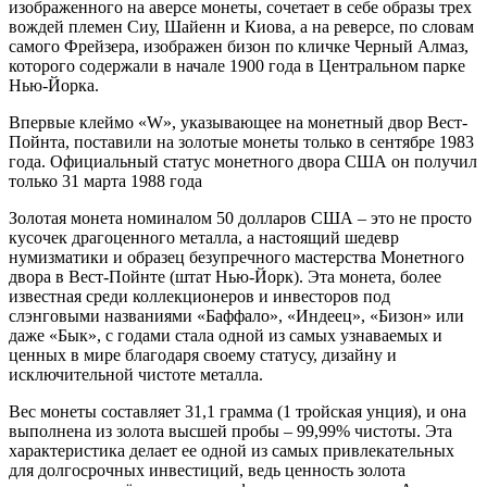
изображенного на аверсе монеты, сочетает в себе образы трех
вождей племен Сиу, Шайенн и Киова, а на реверсе, по словам
самого Фрейзера, изображен бизон по кличке Черный Алмаз,
которого содержали в начале 1900 года в Центральном парке
Нью-Йорка.
Впервые клеймо «W», указывающее на монетный двор Вест-
Пойнта, поставили на золотые монеты только в сентябре 1983
года. Официальный статус монетного двора США он получил
только 31 марта 1988 года
Золотая монета номиналом 50 долларов США – это не просто
кусочек драгоценного металла, а настоящий шедевр
нумизматики и образец безупречного мастерства Монетного
двора в Вест-Пойнте (штат Нью-Йорк). Эта монета, более
известная среди коллекционеров и инвесторов под
слэнговыми названиями «Баффало», «Индеец», «Бизон» или
даже «Бык», с годами стала одной из самых узнаваемых и
ценных в мире благодаря своему статусу, дизайну и
исключительной чистоте металла.
Вес монеты составляет 31,1 грамма (1 тройская унция), и она
выполнена из золота высшей пробы – 99,99% чистоты. Эта
характеристика делает ее одной из самых привлекательных
для долгосрочных инвестиций, ведь ценность золота