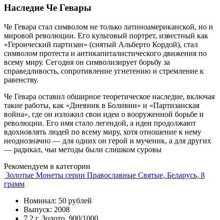
Наследие Че Гевары
Че Гевара стал символом не только латиноамериканской, но и
мировой революции. Его культовый портрет, известный как
«Героический партизан» (снятый Альберто Кордой), стал
символом протеста и антикапиталистического движения по
всему миру. Сегодня он символизирует борьбу за
справедливость, сопротивление угнетению и стремление к
равенству.
Че Гевара оставил обширное теоретическое наследие, включая
такие работы, как «Дневник в Боливии» и «Партизанская
война», где он изложил свои идеи о вооруженной борьбе и
революции. Его имя стало легендой, а идеи продолжают
вдохновлять людей по всему миру, хотя отношение к нему
неоднозначно — для одних он герой и мученик, а для других
— радикал, чьи методы были слишком суровы
Рекомендуем в категории
Золотые Монеты серии Православные Святые, Беларусь, 8
грамм
Номинал: 50 рублей
Выпуск: 2008
7,2 г, Золото, 900/1000