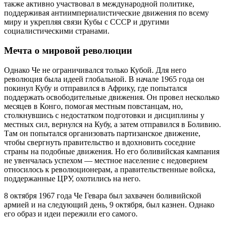
также активно участвовал в международной политике,
поддерживая антиимпериалистические движения по всему
миру и укрепляя связи Кубы с СССР и другими
социалистическими странами.
Мечта о мировой революции
Однако Че не ограничивался только Кубой. Для него
революция была идеей глобальной. В начале 1965 года он
покинул Кубу и отправился в Африку, где попытался
поддержать освободительные движения. Он провел несколько
месяцев в Конго, помогая местным повстанцам, но,
столкнувшись с недостатком подготовки и дисциплины у
местных сил, вернулся на Кубу, а затем отправился в Боливию.
Там он попытался организовать партизанское движение,
чтобы свергнуть правительство и вдохновить соседние
страны на подобные движения. Но его боливийская кампания
не увенчалась успехом — местное население с недоверием
относилось к революционерам, а правительственные войска,
поддержанные ЦРУ, охотились на него.
8 октября 1967 года Че Гевара был захвачен боливийской
армией и на следующий день, 9 октября, был казнен. Однако
его образ и идеи пережили его самого.