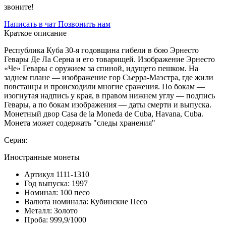
звоните!
Написать в чат
Позвонить нам
Краткое описание
Республика Куба 30-я годовщина гибели в бою Эрнесто
Гевары Де Ла Серна и его товарищей. Изображение Эрнесто
«Че» Гевары с оружием за спиной, идущего пешком. На
заднем плане — изображение гор Сьерра-Маэстра, где жили
повстанцы и происходили многие сражения. По бокам —
изогнутая надпись у края, в правом нижнем углу — подпись
Гевары, а по бокам изображения — даты смерти и выпуска.
Монетный двор Casa de la Moneda de Cuba, Havana, Cuba.
Монета может содержать "следы хранения"
Серия:
Иностранные монеты
Артикул
1111-1310
Год выпуска:
1997
Номинал:
100 песо
Валюта номинала:
Кубинские Песо
Металл:
Золото
Проба:
999,9/1000