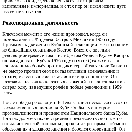
привело его к идее, что корень всех этих проблем —
капитализм и империализм, и с тех пор он начал искать пути
изменить ситуацию.
Революционная деятельность
Ключевой момент в его жизни произошёл, когда он
познакомился с Фиделем Кастро в Мексике в 1955 году.
Примкнув к движению Кубинской революции, Че стал одним
из ближайших соратников Кастро. Вместе с другими
революционерами, в том числе братом Фиделя Раулем Кастро,
он высадился на Кубу в 1956 году на яхте
Гранма
и начал
вооруженную борьбу против диктатуры Фульхенсио Батисты.
Че быстро проявил себя как талантливый военачальник и
стратег, известный своей смелостью и дисциплиной. Он
возглавил несколько ключевых сражений и в конечном итоге
сыграл одну из ведущих ролей в победе революции в 1959
году.
После победы революции Че Гевара занял несколько высоких
государственных постов на Кубе. Он был министром
промышленности и президентом Национального банка Кубы.
На этих должностях он стремился реализовать свои идеи о
социалистической экономике, продвигал реформы в области
образования и здравоохранения и боролся с коррупцией. Он