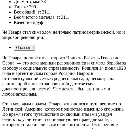
Диаметр, мм:
38
Тираж:
200
Вес общий, г:
31,1
Вес чистого металла, г:
31,1
Качество
пруф
Че Гевара стал символом не только латиноамериканской, но и
мировой революции.
О монете
Че Гевара, полное имя которого Эрнесто Рафаэль Гевара де ла
Серна, — это легендарный революционер и символ борьбы за
свободу и социальную справедливость. Родился 14 июня 1928
года в аргентинском городе Росарио. Вырос в
интеллектуальной семье среднего класса, и, несмотря на
ранние проблемы со здоровьем (в детстве ему
диагностировали астму), Че с детства был активным и
любознательным.
Став молодым врачом, Гевара отправился в путешествие по
Латинской Америке, которое полностью изменило его жизнь.
Во время этого путешествия он своими глазами увидел
бедность, угнетение и социальную несправедливость, с
которыми сталкивались жители континента. Путешествие