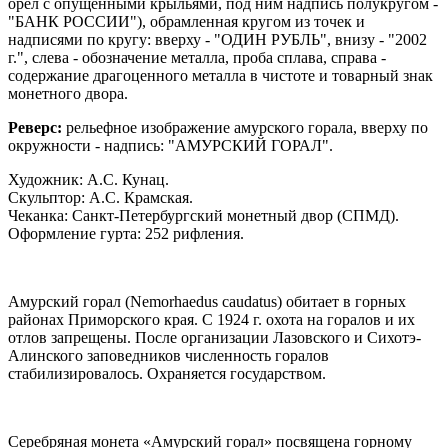
орел с опущенными крыльями, под ним надпись полукругом -
"БАНК РОССИИ"), обрамленная кругом из точек и
надписями по кругу: вверху - "ОДИН РУБЛЬ", внизу - "2002
г.", слева - обозначение металла, проба сплава, справа -
содержание драгоценного металла в чистоте и товарный знак
монетного двора.
Реверс:
рельефное изображение амурского горала, вверху по
окружности - надпись: "АМУРСКИЙ ГОРАЛ".
Художник: А.С. Кунац.
Скульптор: А.С. Крамская.
Чеканка: Санкт-Петербургский монетный двор (СПМД).
Оформление гурта: 252 рифления.
Амурский горал (Nemorhaedus caudatus) обитает в горных
районах Приморского края. С 1924 г. охота на горалов и их
отлов запрещены. После организации Лазовского и Сихотэ-
Алинского заповедников численность горалов
стабилизировалось. Охраняется государством.
Серебряная монета «Амурский горал» посвящена горному