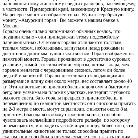
парнокопытному животному средних размеров, населяющему,
в частности, Приморский край, внесенному в Красную книгу.
На реверсе монеты изображен горал. Купить серебряную
монету «Амурский горал» Вы можете в нашем банке в
Москве.
Горалы очень сильно напоминают обычных козлов, что
неудивительно - они принадлежат этому подсемейству
парнокопытных. От козлов горалы отличаются толстым
теплым мехом, небольшими, загнутыми назад рожками и
достаточно длинным пушистым хвостом. Горал изображен на
памятной монете. Горалы проживают в достаточно суровых
условиях, зимой это сильнейшие морозы, летом – жара, мех
горалов меняется с чередованием сезонов, летом он более
редкий и короткий. Горалы не отличаются выдающимися
размерами: в длину они около метра, вес составляет около 40
кг. Эти животные не приспособлены к долгому и быстрому
бегу, они уязвимы на плоских участках, не терпят глубокого
рыхлого снега. Зато горалы прекрасно приспособлены к
перемещению по скалистой местности: они способны прыгать
на 2-3 метра с места, могут спрыгивать с высоты около 8 м,
при этом, благодаря особому строению копыт, способны
чувствовать мельчайшие подробности рельефа, по которому
перемещаются, и находить устойчивую опору. Более того, эти
удивительные животные не только способны прыгать по
скалам, они способны в прямом смысле слова лазать по ним,