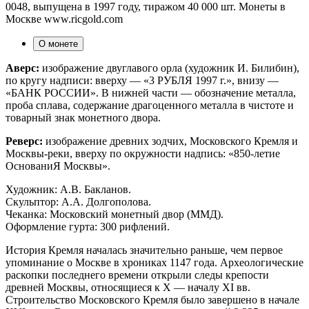
0048, выпущена в 1997 году, тиражом 40 000 шт. Монеты в
Москве www.ricgold.com
О монете
Аверс:
изображение двуглавого орла (художник И. Билибин),
по кругу надписи: вверху — «3 РУБЛЯ 1997 г.», внизу —
«БАНК РОССИИ». В нижней части — обозначение металла,
проба сплава, содержание драгоценного металла в чистоте и
товарный знак монетного двора.
Реверс:
изображение древних зодчих, Московского Кремля и
Москвы-реки, вверху по окружности надпись: «850-летие
ОснованиЯ Москвы».
Художник: А.В. Бакланов.
Скульптор: А.А. Долгополова.
Чеканка: Московский монетный двор (ММД).
Оформление гурта: 300 рифлений.
История Кремля началась значительно раньше, чем первое
упоминание о Москве в хрониках 1147 года. Археологические
раскопки последнего времени открыли следы крепости
древней Москвы, относящиеся к Х — началу ХI вв.
Строительство Московского Кремля было завершено в начале