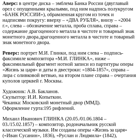
Аверс:
в центре диска – эмблема Банка России (двуглавый
орел с опущенными крыльями, под ним надпись полукругом
«БАНК РОССИИ»), обрамленная кругом из точек и
надписями покругу: вверху – «ДВА РУБЛЯ», внизу – «2004
г.», слева – обозначение металла, проба сплава, справа –
содержание драгоценного металла в чистоте и товарный знак
монетного двора.драгоценного металла в чистоте и товарный
знак монетного двора.
Реверс:
портрет М.И. Глинки, под ним слева – подпись-
факсимиле композитора «М.И. ГЛИНКА», ниже –
факсимильный фрагмент нотной записи из партитуры оперы
«Жизнь за царя» и даты в двестроки: «1804-1857», справа –
лира с оливковой ветвью, на втором плане справа – очертания
куполов церквей г. Москвы.
Художник: А.В. Бакланов.
Скульптор: И.И. Копыткин.
Чеканка: Московский монетный двор (ММД).
Оформление гурта:195 рифлений.
Михаил Иванович ГЛИНКА (20.05./01.06.1804 –
03./15.02.1857) – композитор, родоначальник русской
классической музыки. Им созданы оперы «Жизнь за царя»
(«Иван Сусанин», 1836), «Руслан и Людмила» (1842),