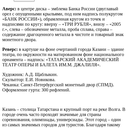
Аверс:
в центре диска – эмблема Банка России (двуглавый
орел с опущенными крыльями, под ним надпись полукругом
«БАНК РОССИИ»), обрамленная кругом из точек и
надписями по кругу: вверху – «ТРИ РУБЛЯ», внизу – «2005
г.», слева – обозначение металла, проба сплава, справа –
содержание драгоценного металла в чистоте и товарный знак
монетного двора.
Реверс:
в картуше на фоне очертаний города Казани – здание
театра, по окружности на матированном фоне национального
орнамента – надпись: «ТАТАРСКИЙ АКАДЕМИЧЕСКИЙ
ТЕАТР ОПЕРЫ И БАЛЕТА ИМ.М. ДЖАЛИЛЯ».
Художник: А.Д. Щаблыкин.
Скульптор: Е.И. Новикова.
Чеканка: Санкт-Петербургский монетный двор (СПМД).
Оформление гурта: 300 рифлений.
Казань – столица Татарстана и крупный порт на реке Волга. В
городе очень часто проходят значимые для страны
соревнования, олимпиады, универсиады. Этот город – один
из самых значимых городов для туристов. Благодаря такому