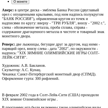
О монете
Аверс:
в центре диска - эмблема Банка России (двуглавый
орел с опущенными крыльями, под ним надпись полукругом
"БАНК РОССИИ"), обрамленная кругом из точек и
надписями по кругу: вверху - "ТРИ РУБЛЯ", внизу - "2002 г.",
слева - обозначение металла, проба сплава, справа -
содержание драгоценного металла в чистоте и товарный знак
монетного двора.
Реверс:
две лыжницы, бегущие друг за другом, над ними -
парящий орел, внизу слева - дата "2002", по окружности -
надпись: "XIX ЗИМНИЕ ОЛИМПИЙСКИЕ ИГРЫ СОЛТ-
ЛЕЙК-СИТИ".
Художник: А.В. Бакланов.
Скульптор: А.С. Кунац.
Чеканка: Санкт-Петербургский монетный двор (СПМД).
Оформление гурта: 300 рифлений.
В феврале 2002 года в Солт-Лейк-Сити (США) проходили
XIX зимние Олимпийские игры .
В программу игр были включены такие олимпийские виды