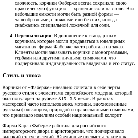
сложность, корчики Фаберже всегда сохраняли свою
практическую функцию — хранение соли на столе. Эти
небольшие емкости могли быть разной формы —
чашеобразными, с ножками или без них, иногда
снабжались специальной ложечкой для соли.
Персонализация
: В дополнение к стандартным
корчикам, которые могли продаваться в ювелирных
магазинах, фирма Фаберже часто работала на заказ.
Клиенты могли заказывать корчики с монограммами,
гербами или другими личными символами, что
подчеркивало индивидуальность владельца и его статус.
Стиль и эпоха
Корчики от «Фаберже» идеально сочетали в себе черты
русского стиля с элементами европейского модерна, который
был популярен на рубеже XIX–XX веков. В работах
мастерской часто использовались мотивы, вдохновленные
русским фольклором, природой и православными символами,
что придавало изделиям особый национальный колорит.
Фирма Карла Фаберже работала для российского
императорского двора и аристократии, что подчеркивало
высокий статус изделий. Ювелирные предметы, такие как