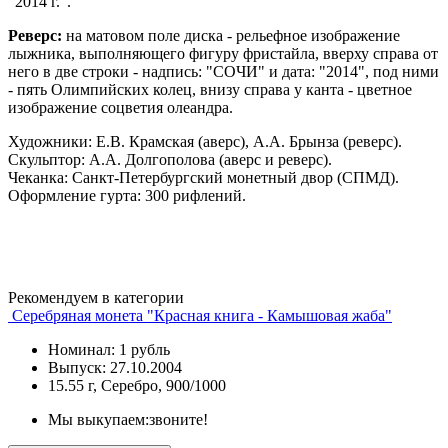
"2014 г.".
Реверс:
на матовом поле диска - рельефное изображение
лыжника, выполняющего фигуру фристайла, вверху справа от
него в две строки - надпись: "СОЧИ" и дата: "2014", под ними
- пять Олимпийских колец, внизу справа у канта - цветное
изображение соцветия олеандра.
Художники: Е.В. Крамская (аверс), А.А. Брынза (реверс).
Скульптор: А.А. Долгополова (аверс и реверс).
Чеканка: Санкт-Петербургский монетный двор (СПМД).
Оформление гурта: 300 рифлений.
Рекомендуем в категории
Серебряная монета "Красная книга - Камышовая жаба"
Номинал: 1 рубль
Выпуск: 27.10.2004
15.55 г, Серебро, 900/1000
Мы выкупаем:
звоните!