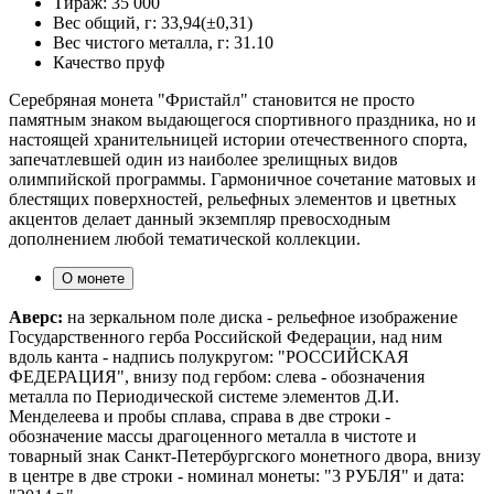
Тираж:
35 000
Вес общий, г:
33,94(±0,31)
Вес чистого металла, г:
31.10
Качество
пруф
Серебряная монета "Фристайл" становится не просто
памятным знаком выдающегося спортивного праздника, но и
настоящей хранительницей истории отечественного спорта,
запечатлевшей один из наиболее зрелищных видов
олимпийской программы. Гармоничное сочетание матовых и
блестящих поверхностей, рельефных элементов и цветных
акцентов делает данный экземпляр превосходным
дополнением любой тематической коллекции.
О монете
Аверс:
на зеркальном поле диска - рельефное изображение
Государственного герба Российской Федерации, над ним
вдоль канта - надпись полукругом: "РОССИЙСКАЯ
ФЕДЕРАЦИЯ", внизу под гербом: слева - обозначения
металла по Периодической системе элементов Д.И.
Менделеева и пробы сплава, справа в две строки -
обозначение массы драгоценного металла в чистоте и
товарный знак Санкт-Петербургского монетного двора, внизу
в центре в две строки - номинал монеты: "3 РУБЛЯ" и дата: