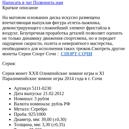
Написать в чат
Позвонить нам
Краткое описание
На матовом основании диска искусно размещена
впечатляющая выпуклая фигура атлета-лыжника,
демонстрирующего сложнейший элемент фристайла в
воздухе. Безупречная проработка деталей позволяет оценить
не только динамику движения спортсмена, но и передает
ощущение скорости, полета и невероятного мастерства,
необходимого для исполнения таких трюков.Смотреть другие
монеты Серии Спорт Сочи :
СПОРТ СОЧИ
Серия:
Серия монет XXII Олимпийские зимние игры и XI
Паралимпийские зимние игры 2014 года в г. Сочи
Артикул
5111-0230
Дата выпуска:
21.02.2012
Номинал:
3 рубля
Валюта номинала:
рубль РФ
Металл:
Серебро
Проба:
925/1000
Диаметр, мм:
39,00 (±0,30)
Толщина, мм:
3,30 (±0,35)