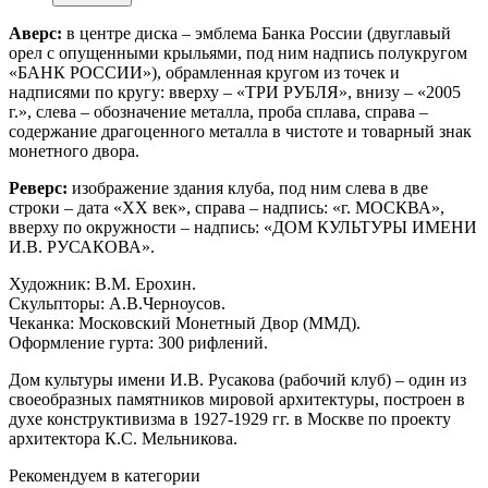
Аверс:
в центре диска – эмблема Банка России (двуглавый
орел с опущенными крыльями, под ним надпись полукругом
«БАНК РОССИИ»), обрамленная кругом из точек и
надписями по кругу: вверху – «ТРИ РУБЛЯ», внизу – «2005
г.», слева – обозначение металла, проба сплава, справа –
содержание драгоценного металла в чистоте и товарный знак
монетного двора.
Реверс:
изображение здания клуба, под ним слева в две
строки – дата «XХ век», справа – надпись: «г. МОСКВА»,
вверху по окружности – надпись: «ДОМ КУЛЬТУРЫ ИМЕНИ
И.В. РУСАКОВА».
Художник: В.М. Ерохин.
Скульпторы: А.В.Черноусов.
Чеканка: Московский Монетный Двор (ММД).
Оформление гурта: 300 рифлений.
Дом культуры имени И.В. Русакова (рабочий клуб) – один из
своеобразных памятников мировой архитектуры, построен в
духе конструктивизма в 1927-1929 гг. в Москве по проекту
архитектора К.С. Мельникова.
Рекомендуем в категории