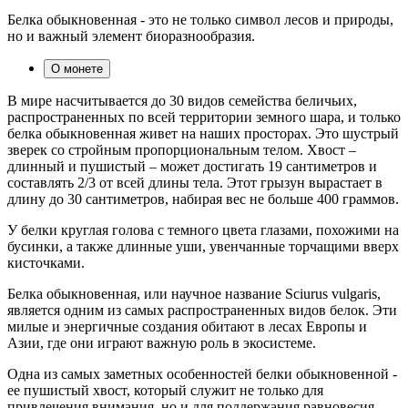
Белка обыкновенная - это не только символ лесов и природы,
но и важный элемент биоразнообразия.
О монете
В мире насчитывается до 30 видов семейства беличьих,
распространенных по всей территории земного шара, и только
белка обыкновенная живет на наших просторах. Это шустрый
зверек со стройным пропорциональным телом. Хвост –
длинный и пушистый – может достигать 19 сантиметров и
составлять 2/3 от всей длины тела. Этот грызун вырастает в
длину до 30 сантиметров, набирая вес не больше 400 граммов.
У белки круглая голова с темного цвета глазами, похожими на
бусинки, а также длинные уши, увенчанные торчащими вверх
кисточками.
Белка обыкновенная, или научное название Sciurus vulgaris,
является одним из самых распространенных видов белок. Эти
милые и энергичные создания обитают в лесах Европы и
Азии, где они играют важную роль в экосистеме.
Одна из самых заметных особенностей белки обыкновенной -
ее пушистый хвост, который служит не только для
привлечения внимания, но и для поддержания равновесия