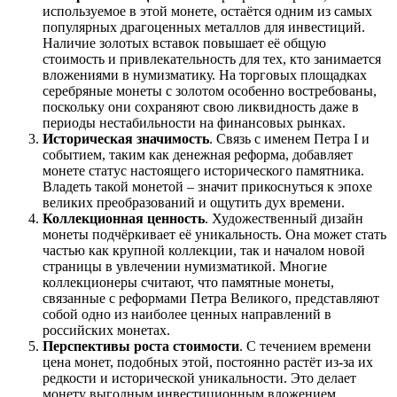
используемое в этой монете, остаётся одним из самых
популярных драгоценных металлов для инвестиций.
Наличие золотых вставок повышает её общую
стоимость и привлекательность для тех, кто занимается
вложениями в нумизматику. На торговых площадках
серебряные монеты с золотом особенно востребованы,
поскольку они сохраняют свою ликвидность даже в
периоды нестабильности на финансовых рынках.
Историческая значимость
. Связь с именем Петра I и
событием, таким как денежная реформа, добавляет
монете статус настоящего исторического памятника.
Владеть такой монетой – значит прикоснуться к эпохе
великих преобразований и ощутить дух времени.
Коллекционная ценность
. Художественный дизайн
монеты подчёркивает её уникальность. Она может стать
частью как крупной коллекции, так и началом новой
страницы в увлечении нумизматикой. Многие
коллекционеры считают, что памятные монеты,
связанные с реформами Петра Великого, представляют
собой одно из наиболее ценных направлений в
российских монетах.
Перспективы роста стоимости
. С течением времени
цена монет, подобных этой, постоянно растёт из-за их
редкости и исторической уникальности. Это делает
монету выгодным инвестиционным вложением.