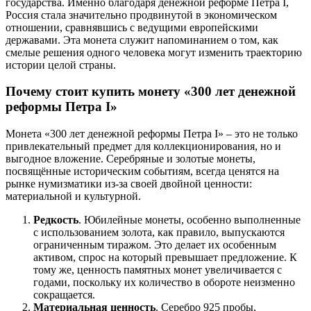
государства. Именно благодаря денежной реформе Петра I,
Россия стала значительно продвинутой в экономическом
отношении, сравнявшись с ведущими европейскими
державами. Эта монета служит напоминанием о том, как
смелые решения одного человека могут изменить траекторию
истории целой страны.
Почему стоит купить монету «300 лет денежной
реформы Петра I»
Монета «300 лет денежной реформы Петра I» – это не только
привлекательный предмет для коллекционирования, но и
выгодное вложение. Серебряные и золотые монеты,
посвящённые историческим событиям, всегда ценятся на
рынке нумизматики из-за своей двойной ценности:
материальной и культурной.
Редкость
. Юбилейные монеты, особенно выполненные
с использованием золота, как правило, выпускаются
ограниченным тиражом. Это делает их особенным
активом, спрос на который превышает предложение. К
тому же, ценность памятных монет увеличивается с
годами, поскольку их количество в обороте неизменно
сокращается.
Материальная ценность
. Серебро 925 пробы,