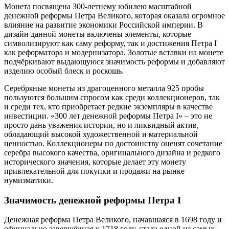
Монета посвящена 300-летнему юбилею масштабной
денежной реформы Петра Великого, которая оказала огромное
влияние на развитие экономики Российской империи. В
дизайн данной монеты включены элементы, которые
символизируют как саму реформу, так и достижения Петра I
как реформатора и модернизатора. Золотые вставки на монете
подчёркивают выдающуюся значимость реформы и добавляют
изделию особый блеск и роскошь.
Серебряные монеты из драгоценного металла 925 пробы
пользуются большим спросом как среди коллекционеров, так
и среди тех, кто приобретает редкие экземпляры в качестве
инвестиции. «300 лет денежной реформы Петра I» – это не
просто дань уважения истории, но и ликвидный актив,
обладающий высокой художественной и материальной
ценностью. Коллекционеры по достоинству оценят сочетание
серебра высокого качества, оригинального дизайна и редкого
исторического значения, которые делает эту монету
привлекательной для покупки и продажи на рынке
нумизматики.
Значимость денежной реформы Петра I
Денежная реформа Петра Великого, начавшаяся в 1698 году и
официально завершённая к 1718 году, стала одной из самых