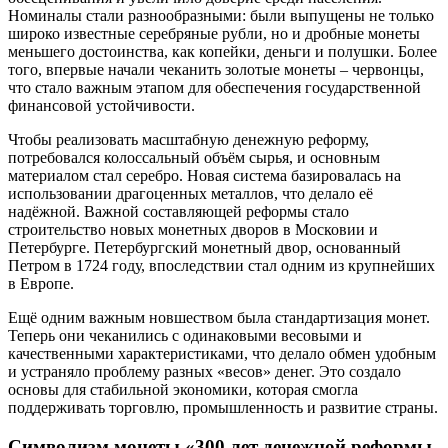
Номиналы стали разнообразными: были выпущены не только
широко известные серебряные рубли, но и дробные монеты
меньшего достоинства, как копейки, деньги и полушки. Более
того, впервые начали чеканить золотые монеты – червонцы,
что стало важным этапом для обеспечения государственной
финансовой устойчивости.
Чтобы реализовать масштабную денежную реформу,
потребовался колоссальный объём сырья, и основным
материалом стал серебро. Новая система базировалась на
использовании драгоценных металлов, что делало её
надёжной. Важной составляющей реформы стало
строительство новых монетных дворов в Московии и
Петербурге. Петербургский монетный двор, основанный
Петром в 1724 году, впоследствии стал одним из крупнейших
в Европе.
Ещё одним важным новшеством была стандартизация монет.
Теперь они чеканились с одинаковыми весовыми и
качественными характеристиками, что делало обмен удобным
и устраняло проблему разных «весов» денег. Это создало
основы для стабильной экономики, которая смогла
поддерживать торговлю, промышленность и развитие страны.
Символизм монеты «300 лет денежной реформы