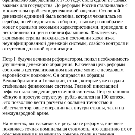
важных для государства. До реформы Россия сталкивалась с
множеством проблем в денежном обращении. Основной
денежной единицей была копейка, которая чеканилась из
серебра, но её недостаток в обороте, а также разнообразие
монет с разными весовыми характеристиками, приводили к
нестабильности цен и обилия фальшивок. Фактически,
экономика страны находилась в состоянии хаоса из-за
неунифицированной денежной системы, слабого контроля и
отсутствия должной организации.
Петр I, будучи великим реформатором, понял необходимость
улучшения денежного обращения. Ключевая цель реформы
состояла в централизованном выпуске монет с передовым
европейским подходом. Он опирался на образцы
Великобритании и Голландии, стран, которые уже создали
стабильные финансовые системы. Главной инновацией
реформ стало введение десятичной системы. Петр установил
чёткую и простую структуру: рубль делился на 100 копеек.
Это позволяло вести расчёты с большей точностью и
облегчало торговые операции как внутри страны, так и на
международной арене.
На монетах, выпускаемых в результате реформы, впервые
появилась точная номинальная стоимость, что защитило их от
обесценивания и увеличило доверие среди населения.