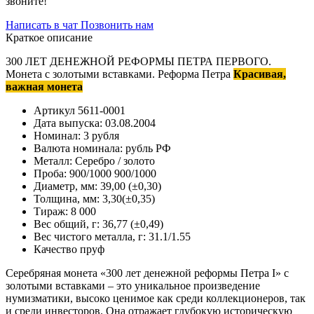
звоните!
Написать в чат
Позвонить нам
Краткое описание
300 ЛЕТ ДЕНЕЖНОЙ РЕФОРМЫ ПЕТРА ПЕРВОГО.
Монета с золотыми вставками. Реформа Петра
Красивая,
важная монета
Артикул
5611-0001
Дата выпуска:
03.08.2004
Номинал:
3 рубля
Валюта номинала:
рубль РФ
Металл:
Серебро / золото
Проба:
900/1000 900/1000
Диаметр, мм:
39,00 (±0,30)
Толщина, мм:
3,30(±0,35)
Тираж:
8 000
Вес общий, г:
36,77 (±0,49)
Вес чистого металла, г:
31.1/1.55
Качество
пруф
Серебряная монета «300 лет денежной реформы Петра I» с
золотыми вставками – это уникальное произведение
нумизматики, высоко ценимое как среди коллекционеров, так
и среди инвесторов. Она отражает глубокую историческую