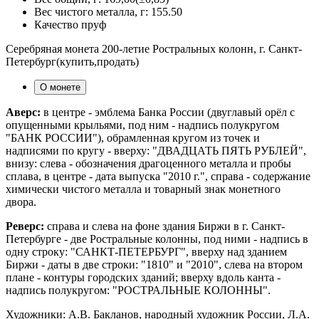
Вес чистого металла, г:
155.50
Качество
пруф
Серебряная монета 200-летие Ростральных колонн, г. Санкт-
Петербург(купить,продать)
О монете
Аверс:
в центре - эмблема Банка России (двуглавый орёл с
опущенными крыльями, под ним - надпись полукругом
"БАНК РОССИИ"), обрамленная кругом из точек и
надписями по кругу - вверху: "ДВАДЦАТЬ ПЯТЬ РУБЛЕЙ",
внизу: слева - обозначения драгоценного металла и пробы
сплава, в центре - дата выпуска "2010 г.", справа - содержание
химически чистого металла и товарный знак монетного
двора.
Реверс:
cправа и слева на фоне здания Биржи в г. Санкт-
Петербурге - две Ростральные колонны, под ними - надпись в
одну строку: "САНКТ-ПЕТЕРБУРГ", вверху над зданием
Биржи - даты в две строки: "1810" и "2010", слева на втором
плане - контуры городских зданий; вверху вдоль канта -
надпись полукругом: "РОСТРАЛЬНЫЕ КОЛОННЫ".
Художники: А.В. Бакланов, народный художник России, Л.А.