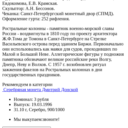
Евдокимова, Е.В. Крамская.
Скульптор: А.Н. Бессонов.
Чеканка: Санкт-Петербургский монетный двор (СПМД).
Оформление гурта: 252 рифления.
Ростральные колонны - памятник военно-морской славы
России - воздвигнуты в 1810 году по проекту архитектора
Ж.Ф.Тома де Томона в Санкт-Петербурге на Стрелке
Васильевского острова перед зданием Биржи. Первоначально
они использовались как маяки для судов, проходивших по
Малой и Большой Неве. Аллегорические фигуры у подножия
памятника обозначают великие российские реки Волгу,
Днепр, Неву и Волхов. С 1957 г. возобновлен ритуал
зажжения факелов на Ростральных колоннах в дни
государственных праздников.
Рекомендуем в категории
Серебряная монета Дмитрий Донской
Номинал: 3 рубля
Выпуск: 19.03.1996
31.10 г, Серебро, 900/1000
Мы выкупаем:
звоните!