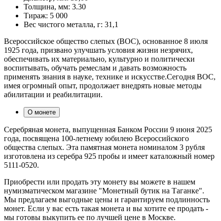
Толщина, мм:
3.30
Тираж:
5 000
Вес чистого металла, г:
31,1
Всероссийское общество слепых (ВОС), основанное 8 июля
1925 года, призвано улучшать условия жизни незрячих,
обеспечивать их материально, культурно и политически
воспитывать, обучать ремеслам и давать возможность
применять знания в науке, технике и искусстве.Сегодня ВОС,
имея огромный опыт, продолжает внедрять новые методы
абилитации и реабилитации.
О монете
Серебряная монета, выпущенная Банком России 9 июня 2025
года, посвящена 100-летнему юбилею Всероссийского
общества слепых. Эта памятная монета номиналом 3 рубля
изготовлена из серебра 925 пробы и имеет каталожный номер
5111-0520.
Приобрести или продать эту монету вы можете в нашем
нумизматическом магазине "Монетный бутик на Таганке".
Мы предлагаем выгодные цены и гарантируем подлинность
монет. Если у вас есть такая монета и вы хотите ее продать -
мы готовы выкупить ее по лучшей цене в Москве.