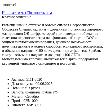
звоните!
Написать в чат
Позвонить нам
Краткое описание
Размещенный в оттенке и объеме символ Всероссийског
Общества Слепых над ним – сделанный по технике лазерного
матирования QR-шифр, который при наведении объектива
телефона переносит юзера на официальный портал ВОС с
опцией тифлокомментирования, дающего возможность
получить данные о монете способом аудиального восприятия,
и объемная надпись «100 лет», сделанная алфавитом Брайля;
снизу – объемная надпись в два ряда «100 ЛЕТ».
Монета,помимо капсулы, выпускается в яркой подарочной
картонной упаковке с описанием и историей.
Артикул
5111-0520
Дата выпуска:
09.06.2025
Номинал:
3 рубля
Валюта номинала:
рубль РФ
Металл:
Серебро
Проба:
925/1000
Диаметр, мм:
39,00