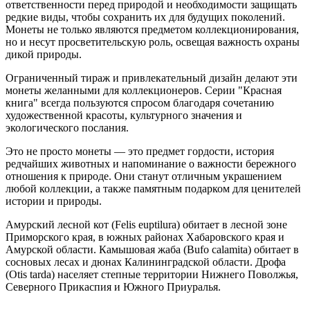
ответственности перед природой и необходимости защищать
редкие виды, чтобы сохранить их для будущих поколений.
Монеты не только являются предметом коллекционирования,
но и несут просветительскую роль, освещая важность охраны
дикой природы.
Ограниченный тираж и привлекательный дизайн делают эти
монеты желанными для коллекционеров. Серии "Красная
книга" всегда пользуются спросом благодаря сочетанию
художественной красоты, культурного значения и
экологического послания.
Это не просто монеты — это предмет гордости, история
редчайших животных и напоминание о важности бережного
отношения к природе. Они станут отличным украшением
любой коллекции, а также памятным подарком для ценителей
истории и природы.
Амурский лесной кот (Felis euptilura) обитает в лесной зоне
Приморского края, в южных районах Хабаровского края и
Амурской области. Камышовая жаба (Bufo calamita) обитает в
сосновых лесах и дюнах Калининградской области. Дрофа
(Otis tarda) населяет степные территории Нижнего Поволжья,
Северного Прикаспия и Южного Приуралья.