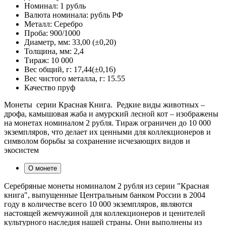
Номинал:
1 рубль
Валюта номинала:
рубль РФ
Металл:
Серебро
Проба:
900/1000
Диаметр, мм:
33,00 (±0,20)
Толщина, мм:
2,4
Тираж:
10 000
Вес общий, г:
17,44(±0,16)
Вес чистого металла, г:
15.55
Качество
пруф
Монеты серии Красная Книга. Редкие виды животных –
дрофа, камышовая жаба и амурский лесной кот – изображены
на монетах номиналом 2 рубля. Тираж ограничен до 10 000
экземпляров, что делает их ценными для коллекционеров и
символом борьбы за сохранение исчезающих видов и
экосистем
О монете
Серебряные монеты номиналом 2 рубля из серии "Красная
книга", выпущенные Центральным банком России в 2004
году в количестве всего 10 000 экземпляров, являются
настоящей жемчужиной для коллекционеров и ценителей
культурного наследия нашей страны. Они выполнены из