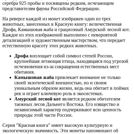
серебра 925 пробы и посвящены редким, исчезающим
представителям фауны Российской Федерации.
На реверсе каждой из монет изображен один из трех
животных, занесенных в Красную книгу: величественная
Дрофа, Камышовая жаба и грациозный Амурский лесной кот.
Каждое из этих изображений выполнено с невероятной
детализацией и художественным мастерством, что передает
естественную красоту этих редких животных.
Дрофа
воплощает собой символ степей России,
крупнейшая летающая птица, находящаяся под угрозой
исчезновения из-за сокращения естественных мест
обитания.
Камышовая жаба
привлекает внимание не только
своей экзотической внешностью, но и своим
уникальным образом жизни, ведь она обитает в поймах
рек и играет ключевую роль в экосистемах.
Амурский лесной кот
является редким обитателем
таежных лесов Дальнего Востока. Его изящество и
независимый характер подчеркивают всю ценность
природы этой части России.
Серия "Красная книга" имеет высокую культурную и
экологическую значимость. Эти монеты напоминают об