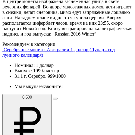
В центре монеты изображена заснеженная улица в свете
вечерних фонарей. Во дворе малоэтажных домов дети играют
в снежки, лепят снеговика, мимо едут запряжённые лошадью
сани. На заднем плане виднеются купола церкви. Вверху
располагается циферблат часов, время на них 23:55, скоро
наступит Новый год. Внизу выгравирована каллиграфическая
надпись и год выпуска: "Russian 2016 Winter"
Рекомендуем в категории
Серебряные монеты Австралии 1 доллар (Лунар - год
лунного календаря)
Номинал: 1 доллар
Выпуск: 1999-наст.вр.
31.1 г, Серебро, 999/1000
Мы выкупаем:
звоните!
6 500