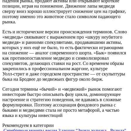
падения рынка, продают активы или открывают короткие
позиции, играя на понижение. Движение лапы медведя
сверху вниз хорошо иллюстрирует снижение цен на графике,
поэтому именно это животное стало символом падающего
рынка.
Есть и исторические версии происхождения терминов. Слово
«медведь» связывают с выражением про «шкуру неубитого
медведя» и ранними спекулянтами, продававшими активы,
которых у них ещё не было, то есть фактически играющими
на снижение — аналог современного шорта. «Бык» появился
как противопоставление медведю и символизировал
спекулянтов, делающих ставки на рост. Со временем образы
закрепились в профессиональном жаргоне, культуре
Уолл‑стрит и даже городском пространстве — от скульптуры
быка на Бродвее до медвежьих фигур около бирж.
Сегодня термины «бычий» и «медвежий» рынок помогают
инвесторам быстро описывать фазу цикла, доминирующее
настроение и стратегию поведения, не вдаваясь в сложные
формулировки. Поэтому ассоциация фондового рынка с
быками и медведями стала не просто метафорой, а частью
языка и культуры инвестиций
Рекомендуем в категории
Серебряные монеты весом 3 унции "Знаки зодиака - Руанда"