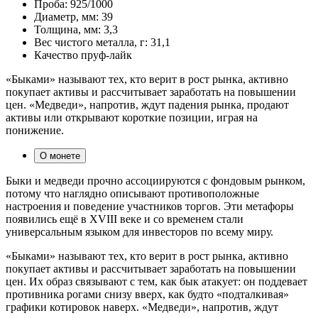
Проба:
925/1000
Диаметр, мм:
39
Толщина, мм:
3,3
Вес чистого металла, г:
31,1
Качество
пруф-лайк
«Быками» называют тех, кто верит в рост рынка, активно
покупает активы и рассчитывает заработать на повышении
цен. «Медведи», напротив, ждут падения рынка, продают
активы или открывают короткие позиции, играя на
понижение.
О монете
Быки и медведи прочно ассоциируются с фондовым рынком,
потому что наглядно описывают противоположные
настроения и поведение участников торгов. Эти метафоры
появились ещё в XVIII веке и со временем стали
универсальным языком для инвесторов по всему миру.
«Быками» называют тех, кто верит в рост рынка, активно
покупает активы и рассчитывает заработать на повышении
цен. Их образ связывают с тем, как бык атакует: он поддевает
противника рогами снизу вверх, как будто «подталкивая»
графики котировок наверх. «Медведи», напротив, ждут