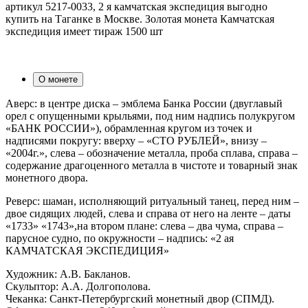
артикул 5217-0033, 2 я камчатская экспедиция выгодно
купить на Таганке в Москве. Золотая монета Камчатская
экспедиция имеет тираж 1500 шт
О монете
Аверс: в центре диска – эмблема Банка России (двуглавый
орел с опущенными крыльями, под ним надпись полукругом
«БАНК РОССИИ»), обрамленная кругом из точек и
надписями покругу: вверху – «СТО РУБЛЕЙ», внизу –
«2004г.», слева – обозначение металла, проба сплава, справа –
содержание драгоценного металла в чистоте и товарный знак
монетного двора.
Реверс: шаман, исполняющий ритуальный танец, перед ним –
двое сидящих людей, слева и справа от него на ленте – даты
«1733» «1743»,на втором плане: слева – два чума, справа –
парусное судно, по окружности – надпись: «2 ая
КАМЧАТСКАЯ ЭКСПЕДИЦИЯ»
Художник: А.В. Бакланов.
Скульптор: А.А. Долгополова.
Чеканка: Санкт-Петербургский монетный двор (СПМД).