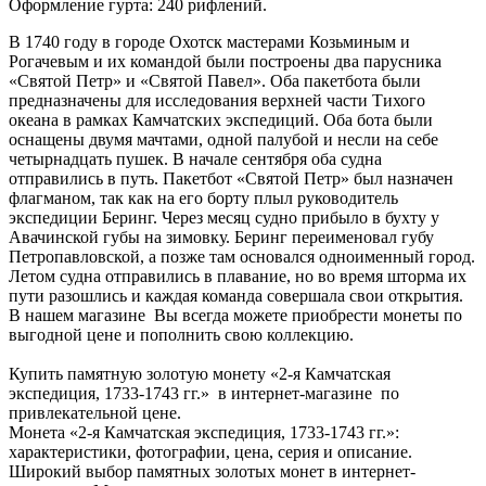
Оформление гурта: 240 рифлений.
В 1740 году в городе Охотск мастерами Козьминым и
Рогачевым и их командой были построены два парусника
«Святой Петр» и «Святой Павел». Оба пакетбота были
предназначены для исследования верхней части Тихого
океана в рамках Камчатских экспедиций. Оба бота были
оснащены двумя мачтами, одной палубой и несли на себе
четырнадцать пушек. В начале сентября оба судна
отправились в путь. Пакетбот «Святой Петр» был назначен
флагманом, так как на его борту плыл руководитель
экспедиции Беринг. Через месяц судно прибыло в бухту у
Авачинской губы на зимовку. Беринг переименовал губу
Петропавловской, а позже там основался одноименный город.
Летом судна отправились в плавание, но во время шторма их
пути разошлись и каждая команда совершала свои открытия.
В нашем магазине Вы всегда можете приобрести монеты по
выгодной цене и пополнить свою коллекцию.
Купить памятную золотую монету «2-я Камчатская
экспедиция, 1733-1743 гг.» в интернет-магазине по
привлекательной цене.
Монета «2-я Камчатская экспедиция, 1733-1743 гг.»:
характеристики, фотографии, цена, серия и описание.
Широкий выбор памятных золотых монет в интернет-