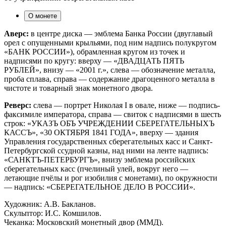
О монете
Аверс:
в центре диска — эмблема Банка России (двуглавый
орел с опущенными крыльями, под ним надпись полукругом
«БАНК РОССИИ»), обрамленная кругом из точек и
надписями по кругу: вверху — «ДВАДЦАТЬ ПЯТЬ
РУБЛЕЙ», внизу — «2001 г.», слева — обозначение металла,
проба сплава, справа — содержание драгоценного металла в
чистоте и товарный знак монетного двора.
Реверс:
слева — портрет Николая I в овале, ниже — подпись-
факсимиле императора, справа — свиток с надписями в шесть
строк: «УКАЗЪ ОБЪ УЧРЕЖДЕНИИ СБЕРЕГАТЕЛЬНЫХЪ
КАССЪ», «30 ОКТЯБРЯ 1841 ГОДА», вверху — здания
Управления государственных сберегательных касс и Санкт-
Петербургской ссудной казны, над ними на ленте надпись:
«САНКТЪ-ПЕТЕРБУРГЪ», внизу эмблема российских
сберегательных касс (пчелиный улей, вокруг него —
летающие пчёлы и рог изобилия с монетами), по окружности
— надпись: «СБЕРЕГАТЕЛЬНОЕ ДЕЛО В РОССИИ».
Художник: А.В. Бакланов.
Скульптор: И.С. Комшилов.
Чеканка: Московский монетный двор (ММД).