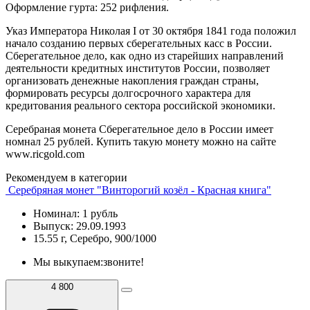
Оформление гурта: 252 рифления.
Указ Императора Николая I от 30 октября 1841 года положил
начало созданию первых сберегательных касс в России.
Сберегательное дело, как одно из старейших направлений
деятельности кредитных институтов России, позволяет
организовать денежные накопления граждан страны,
формировать ресурсы долгосрочного характера для
кредитования реального сектора российской экономики.
Серебраная монета Сберегательное дело в России имеет
номнал 25 рублей. Купить такую монету можно на сайте
www.ricgold.com
Рекомендуем в категории
Серебряная монет "Винторогий козёл - Красная книга"
Номинал: 1 рубль
Выпуск: 29.09.1993
15.55 г, Серебро, 900/1000
Мы выкупаем:
звоните!
4 800