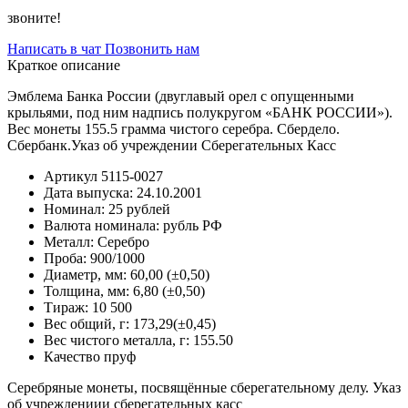
звоните!
Написать в чат
Позвонить нам
Краткое описание
Эмблема Банка России (двуглавый орел с опущенными
крыльями, под ним надпись полукругом «БАНК РОССИИ»).
Вес монеты 155.5 грамма чистого серебра. Сбердело.
Сбербанк.Указ об учреждении Сберегательных Касс
Артикул
5115-0027
Дата выпуска:
24.10.2001
Номинал:
25 рублей
Валюта номинала:
рубль РФ
Металл:
Серебро
Проба:
900/1000
Диаметр, мм:
60,00 (±0,50)
Толщина, мм:
6,80 (±0,50)
Тираж:
10 500
Вес общий, г:
173,29(±0,45)
Вес чистого металла, г:
155.50
Качество
пруф
Серебряные монеты, посвящённые сберегательному делу. Указ
об учреждениии сберегательных касс