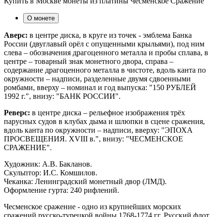
Купить в Москве монеты из платины Чесменское Сражение
О монете
Аверс:
в центре диска, в круге из точек - эмблема Банка
России (двуглавый орёл с опущенными крыльями), под ним
слева – обозначения драгоценного металла и пробы сплава, в
центре – товарный знак монетного двора, справа –
содержание драгоценного металла в чистоте, вдоль канта по
окружности – надписи, разделенные двумя сдвоенными
ромбами, вверху – номинал и год выпуска: "150 РУБЛЕЙ
1992 г.", внизу: "БАНК РОССИИ".
Реверс:
в центре диска – рельефное изображения трёх
парусных судов в клубах дыма и шлюпки в сцене сражения,
вдоль канта по окружности – надписи, вверху: "ЭПОХА
ПРОСВЕЩЕНИЯ. XVIII в.", внизу: "ЧЕСМЕНСКОЕ
СРАЖЕНИЕ".
Художник: А.В. Бакланов.
Скульптор: И.С. Комшилов.
Чеканка: Ленинградский монетный двор (ЛМД).
Оформление гурта: 240 рифлений.
Чесменское сражение - одно из крупнейших морских
сражений русско-турецкой войны 1768-1774 гг. Русский флот