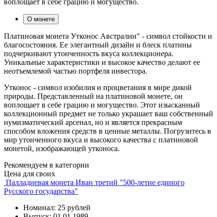
воплощает в себе грацию и могущество.
О монете
Платиновая монета Утконос Австралии" - символ стойкости и
благосостояния. Ее элегантный дизайн и блеск платины
подчеркивают утонченность вкуса коллекционера.
Уникальные характеристики и высокое качество делают ее
неотъемлемой частью портфеля инвестора.
Утконос - символ изобилия и процветания в мире дикой
природы. Представленный на платиновой монете, он
воплощает в себе грацию и могущество. Этот изысканный
коллекционный предмет не только украшает ваш собственный
нумизматический арсенал, но и является прекрасным
способом вложения средств в ценные металлы. Погрузитесь в
мир утонченного вкуса и высокого качества с платиновой
монетой, изображающей утконоса.
Рекомендуем в категории
Цена для своих
Палладиевая монета Иван третий "500-летие единого
Русского государства"
Номинал: 25 рублей
Выпуск: 01.01.1989